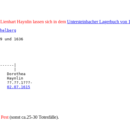
 Lienhart Haynlin lassen sich in dem
Untersteinbacher Lagerbuch von 
helberg
9 und 1636

------|

      |

   Dorothea

   Haynlin

   ??.??.1???-

   
02.07.1615
r
Pest
(sonst ca.25-30 Totesfälle).