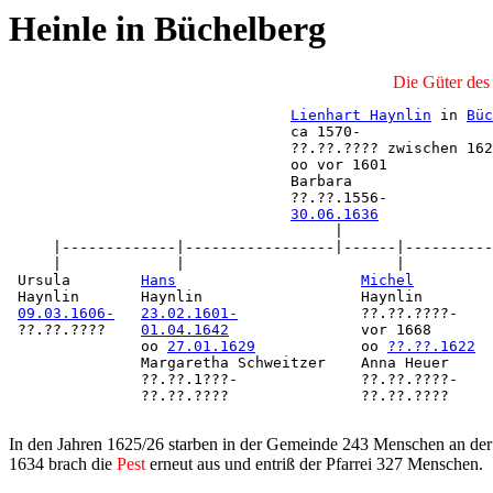
Heinle in Büchelberg
Die Güter des
Lienhart Haynlin
 in 
Büc
                                ca 1570-

                                ??.??.???? zwischen 162
                                oo vor 1601

                                Barbara

                                ??.??.1556-

30.06.1636
                                     |

     |-------------|-----------------|------|----------
     |             |                        |          
 Ursula        
Hans
Michel
         
 Haynlin       Haynlin                  Haynlin        
09.03.1606-
23.02.1601-
              ??.??.????-    
 ??.??.????    
01.04.1642
               vor 1668       
               oo 
27.01.1629
            oo 
??.??.1622
               Margaretha Schweitzer    Anna Heuer

               ??.??.1???-              ??.??.????-

               ??.??.????               ??.??.????

In den Jahren 1625/26 starben in der Gemeinde 243 Menschen an de
1634 brach die
Pest
erneut aus und entriß der Pfarrei 327 Menschen.